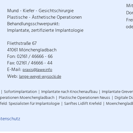
Mi
Mund - Kiefer - Gesichtschirurgie
Do
Plastische - Ästhetische Operationen
Fre
Behandlungsschwerpunkt:
ode
Implantate, zertifizierte Implantologie
Fliethstraße 67
41061 Mönchengladbach
Fon: 02161 / 46666 - 66
Fax: 02161 / 46666 - 44
E-Mail:
praxis@lawe.info
Web:
lange-weyel-wysocki.de
Sofortimplantation
Implantate nach Knochenaufbau
Implantate Greve
Operationen Moenchengladbach
Plastische Operationen Neuss
Digitale 
feld: Spezialisten für Implantologie
Sanftes Lidlift Krefeld
Moenchengladba
atenschutz