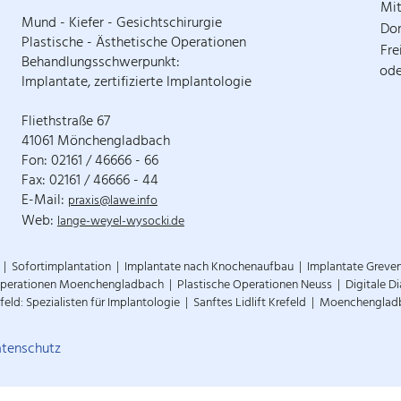
Mi
Mund - Kiefer - Gesichtschirurgie
Do
Plastische - Ästhetische Operationen
Fre
Behandlungsschwerpunkt:
ode
Implantate, zertifizierte Implantologie
Fliethstraße 67
41061 Mönchengladbach
Fon: 02161 / 46666 - 66
Fax: 02161 / 46666 - 44
E-Mail:
praxis@lawe.info
Web:
lange-weyel-wysocki.de
Sofortimplantation
Implantate nach Knochenaufbau
Implantate Greve
Operationen Moenchengladbach
Plastische Operationen Neuss
Digitale 
feld: Spezialisten für Implantologie
Sanftes Lidlift Krefeld
Moenchengladba
atenschutz