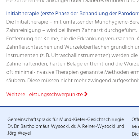
Herzarterien-Erkrankungen oder Diabetes erhöhen und z
Initialtherapie (erste Phase der Behandlung der Parodont
Die Initialtherapie – mit umfassender Mundhygiene-Ber
Zahnreinigung – wird bei Ihrem Zahnarzt durchgeführt. Pr
Entfernung der Keime, die die Erkrankung verursachen. 
Zahnfleischtaschen und Wurzeloberflächen gründlich unt
Instrumenten (z. B. Ultraschallinstrumenten) werden die
Zähne haftenden, harten Beläge entfernt und die Wurze
oft minimal-invasive Therapien genannte Methoden ermö
säubern. Diese müssen nicht mehr zwingend aufgeschnit
Weitere Leistungsschwerpunkte
Gemeinschaftspraxis für Mund-Kiefer-Gesichtschirurgie
Öff
Dr. Dr. Bartholomäus Wysocki, dr. A. Reiner-Wysocki und
Mo
Jörg Weyel
Die