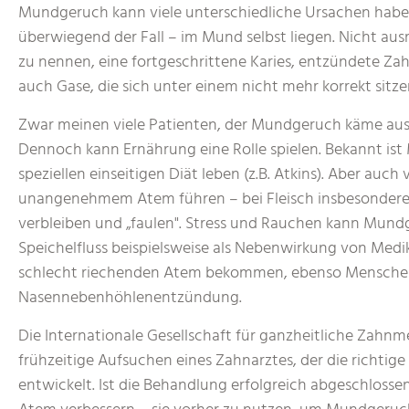
Mundgeruch kann viele unterschiedliche Ursachen haben:
überwiegend der Fall – im Mund selbst liegen. Nicht au
zu nennen, eine fortgeschrittene Karies, entzündete Za
auch Gase, die sich unter einem nicht mehr korrekt sitz
Zwar meinen viele Patienten, der Mundgeruch käme aus d
Dennoch kann Ernährung eine Rolle spielen. Bekannt is
speziellen einseitigen Diät leben (z.B. Atkins). Aber auch
unangenehmem Atem führen – bei Fleisch insbesondere
verbleiben und „faulen". Stress und Rauchen kann Mundg
Speichelfluss beispielsweise als Nebenwirkung von Medi
schlecht riechenden Atem bekommen, ebenso Mensche
Nasennebenhöhlenentzündung.
Die Internationale Gesellschaft für ganzheitliche Zahnme
frühzeitige Aufsuchen eines Zahnarztes, der die richtige
entwickelt. Ist die Behandlung erfolgreich abgeschlosse