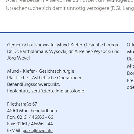
Atem verbessern – sie vorher zu nutzen, um Mundgeruch z
Ursachensuche sich damit unnötig verzögere (DGI; Lan
Gemeinschaftspraxis für Mund-Kiefer-Gesichtschirurgie
Öff
Dr. Dr. Bartholomäus Wysocki, dr. A. Reiner-Wysocki und
Mo
Jörg Weyel
Die
Mi
Mund - Kiefer - Gesichtschirurgie
Do
Plastische - Ästhetische Operationen
Fre
Behandlungsschwerpunkt:
ode
Implantate, zertifizierte Implantologie
Fliethstraße 67
41061 Mönchengladbach
Fon: 02161 / 46666 - 66
Fax: 02161 / 46666 - 44
E-Mail:
praxis@lawe.info