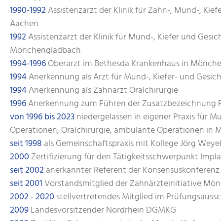
1990-1992
Assistenzarzt der Klinik für Zahn-, Mund-, Kie
Aachen
1992
Assistenzarzt der Klinik für Mund-, Kiefer und Gesi
Mönchengladbach
1994-1996
Oberarzt im Bethesda Krankenhaus in Mönch
1994
Anerkennung als Arzt für Mund-, Kiefer- und Gesich
1994
Anerkennung als Zahnarzt Oralchirurgie
1996
Anerkennung zum Führen der Zusatzbezeichnung P
von 1996 bis 2023
niedergelassen in eigener Praxis für Mu
Operationen, Oralchirurgie, ambulante Operationen i
seit 1998
als Gemeinschaftspraxis mit Kollege Jörg Weye
2000
Zertifizierung für den Tätigkeitsschwerpunkt Impl
seit 2002
anerkannter Referent der Konsensuskonferenz 
seit 2001
Vorstandsmitglied der Zahnärzteinitiative Mö
2002 - 2020
stellvertretendes Mitglied im Prüfungsaussc
2009
Landesvorsitzender Nordrhein DGMKG