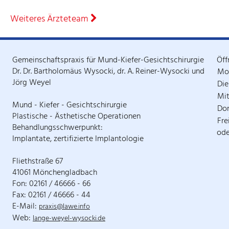
Weiteres Ärzteteam
Gemeinschaftspraxis für Mund-Kiefer-Gesichtschirurgie
Öff
Dr. Dr. Bartholomäus Wysocki, dr. A. Reiner-Wysocki und
Mo
Jörg Weyel
Die
Mi
Mund - Kiefer - Gesichtschirurgie
Do
Plastische - Ästhetische Operationen
Fre
Behandlungsschwerpunkt:
ode
Implantate, zertifizierte Implantologie
Fliethstraße 67
41061 Mönchengladbach
Fon: 02161 / 46666 - 66
Fax: 02161 / 46666 - 44
E-Mail:
praxis@lawe.info
Web:
lange-weyel-wysocki.de