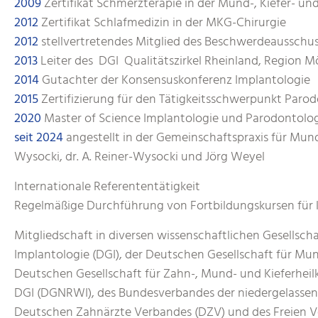
2009
Zertifikat Schmerzterapie in der Mund-, Kiefer- un
2012
Zertifikat Schlafmedizin in der MKG-Chirurgie
2012
stellvertretendes Mitglied des Beschwerdeausschu
2013
Leiter des DGI Qualitätszirkel Rheinland, Region
2014
Gutachter der Konsensuskonferenz Implantologie
2015
Zertifizierung für den Tätigkeitsschwerpunkt Paro
2020
Master of Science Implantologie und Parodontolo
seit 2024
angestellt in der Gemeinschaftspraxis für Mund
Wysocki, dr. A. Reiner-Wysocki und Jörg Weyel
Internationale Referententätigkeit
Regelmäßige Durchführung von Fortbildungskursen für 
Mitgliedschaft in diversen wissenschaftlichen Gesellsch
Implantologie (DGI), der Deutschen Gesellschaft für Mun
Deutschen Gesellschaft für Zahn-, Mund- und Kieferhe
DGI (DGNRWI), des Bundesverbandes der niedergelassene
Deutschen Zahnärzte Verbandes (DZV) und des Freien V